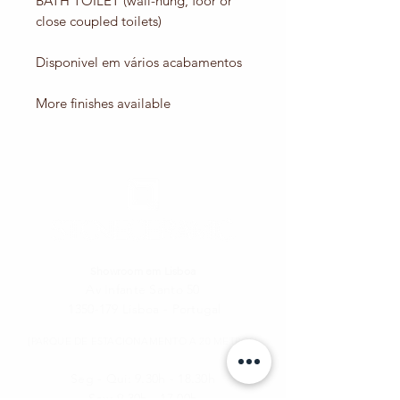
BATH TOILET (wall-hung, foor or
close coupled toilets)
Disponivel em vários acabamentos
More finishes available
Showroom em Lisboa
Av Infante Santo 50
1350-179
Lisboa - Portugal
[PARQUE DE ESTACIONAMENTO A 20 METROS]
Seg - Qui: 9.30h - 18.30h
​​Sex:
9.30h - 17.00h