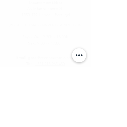
Showroom em Lisboa
Av Infante Santo 50
1350-179
Lisboa - Portugal
[PARQUE DE ESTACIONAMENTO A 20 METROS]
Seg - Qui: 9.30h - 18.30h
​​Sex:
9.30h - 17.00h
Email
:
geral@stoneceramic.com
Tel
:
+351 213 965 450
call us