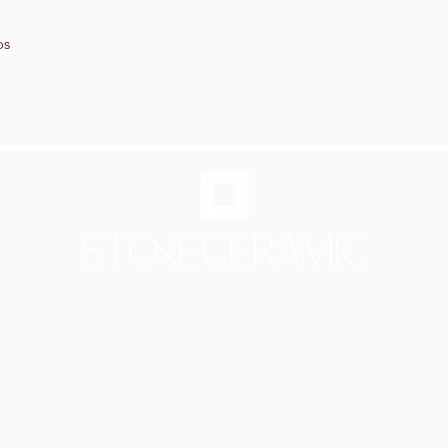
os
Showroom em Lisboa
Av Infante Santo 50
1350-179 Lisboa - Portugal
[PARQUE DE ESTACIONAMENTO A 20 METROS]
Seg - Qui: 9.30h - 18.30h